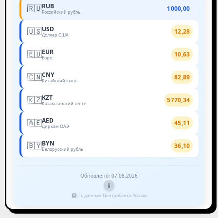
RUB
🇷🇺
1000,00
Российский рубль
USD
🇺🇸
12,28
Доллар США
EUR
🇪🇺
10,63
Евро
CNY
🇨🇳
82,89
Китайский юань
KZT
🇰🇿
5770,34
Казахстанский тенге
AED
🇦🇪
45,11
Дирхам ОАЭ
BYN
🇧🇾
36,10
Белорусский рубль
Обновлено: 07.08.2026
i
🏦
По данным Центробанка России