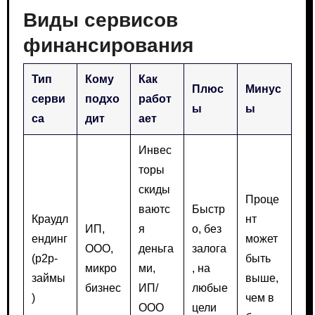
Виды сервисов
финансирования
Тип
Кому
Как
Плюс
Минус
серви
подхо
работ
ы
ы
са
дит
ает
Инвес
торы
скиды
Проце
ваютс
Быстр
Краудл
нт
ИП,
я
о, без
ендинг
может
ООО,
деньга
залога
(p2p-
быть
микро
ми,
, на
займы
выше,
бизнес
ИП/
любые
)
чем в
ООО
цели