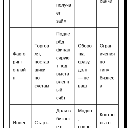
банке
получа
ет
займ
Подпе
рёд
Торгов
Оборо
Огран
финан
Факто
ля,
тка
ичения
сирую
ринг
постав
сразу,
по
т под
онлай
щики
долг
типу
выста
н
по
— не
бизнес
вленн
счетам
ваш
а
ый
счёт
Доли в
Модно
Контро
бизнес
,
Инвес
Старт-
ль со
е в
совре