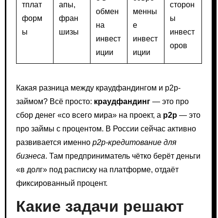
тплат
апы,
сторон
обмен
менны
форм
фран
ы
на
е
ы
шизы
инвест
инвест
инвест
оров
иции
иции
Какая разница между краудфандингом и p2p-
займом? Всё просто:
краудфандинг
— это про
сбор денег «со всего мира» на проект, а
p2p
— это
про займы с процентом. В России сейчас активно
развивается именно
p2p-кредитование для
бизнеса
. Там предприниматель чётко берёт деньги
«в долг» под расписку на платформе, отдаёт
фиксированный процент.
Какие задачи решают