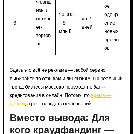
Франш
ое
изы и
50 000
одобр
интерн
до 2
3
– 5
ение
ет-
дней
млн ₽
новых
торгов
проект
ля
ов
Здесь это всё не реклама — любой сервис
выбирайте по отзывам и лицензиям. Но реальный
тренд: бизнесы массово переходят с банк-
кредитования в онлайн. Потому что
время —
деньги
, а рост не ждёт согласований!
Вместо вывода: Для
кого краудфандинг —