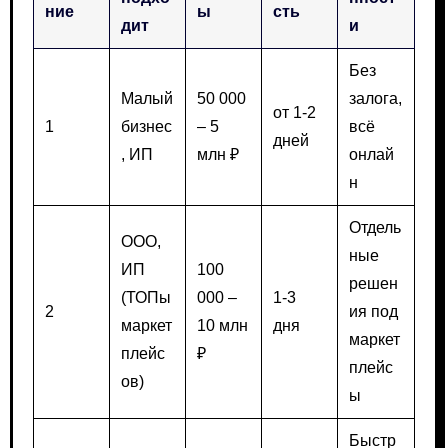
ние
ы
сть
дит
и
Без
Малый
50 000
залога,
от 1-2
1
бизнес
– 5
всё
дней
, ИП
млн ₽
онлай
н
Отдель
ООО,
ные
ИП
100
решен
(ТОПы
000 –
1-3
2
ия под
маркет
10 млн
дня
маркет
плейс
₽
плейс
ов)
ы
Быстр