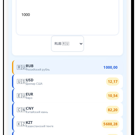
RUB
🇷🇺
1000,00
Российский рубль
USD
🇺🇸
12,17
Доллар США
EUR
🇪🇺
10,54
Евро
CNY
🇨🇳
82,20
Китайский юань
KZT
🇰🇿
5688,28
Казахстанский тенге