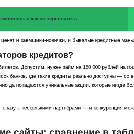
изменилось и как не переплатить
ы ценят и заемщики-новички, и бывалые кредитные мань
гаторов кредитов?
илетов. Допустим, нужен займ на 150 000 рублей на го
писок банков, где такие кредиты реально доступны — со 
 иногда попадаются уникальные акции, которые нигде б
ют сразу с несколькими партнёрами — и конкуренция ме
ие сайты: сравнение в таб