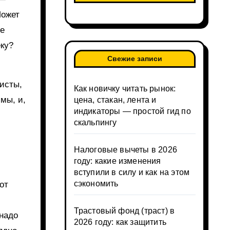
Может
те
еку?
Свежие записи
систы,
Как новичку читать рынок:
мы, и,
цена, стакан, лента и
индикаторы — простой гид по
скальпингу
Налоговые вычеты в 2026
году: какие изменения
вступили в силу и как на этом
сэкономить
от
Трастовый фонд (траст) в
 надо
2026 году: как защитить