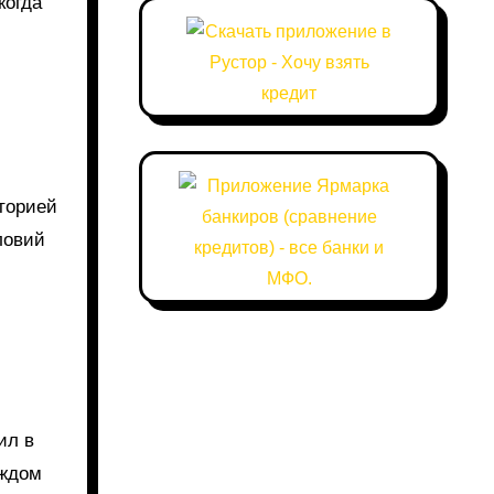
когда
сторией
ловий
ил в
аждом