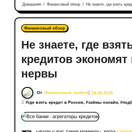
Домашняя
Финансовый обзор
Не знаете, где взять кре
Финансовый обзор
Не знаете, где взят
кредитов экономят 
нервы
От
Финансовый ликбез
28.08.2025
#
где взять кредит в России
, #
займы онлайн
, #
под
ывали у вас такие моменты, когда
срочн