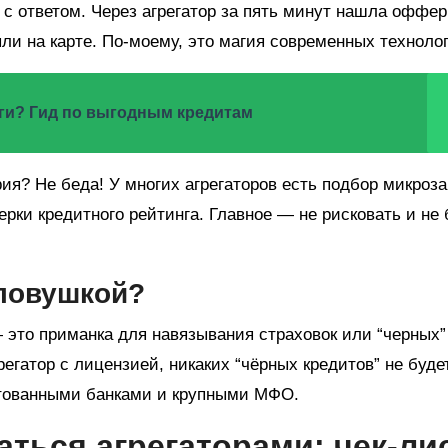
и с ответом. Через агрегатор за пять минут нашла оффер
ли на карте. По-моему, это магия современных техноло
ьги? Гид по выгодным кредитам
рия? Не беда! У многих агрегаторов есть подбор микроз
рки кредитного рейтинга. Главное — не рисковать и не 
 ловушкой?
 это приманка для навязывания страховок или “черных”
егатор с лицензией, никаких “чёрных кредитов” не будет
итованными банками и крупными МФО.
аться агрегаторами: чек-ли