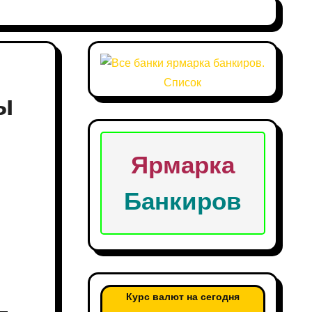
ы
Ярмарка
Банкиров
Курс валют на сегодня
 —