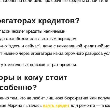
в. Особенно если речь про срочные кредиты онлайн или 
регаторах кредитов?
лассические” кредиты наличными
гда с кэшбеком или льготным периодом
жно “здесь и сейчас”, даже с неидеальной кредитной и
 именно через агрегаторы из-за огромного разброса ус
 утомительных поисков и трат времени.
оры и кому стоит
особенно?
обенно тем, кто не любит лишнюю бюрократию или получ
комая Марина пыталась
взять кредит
для ремонта — в к