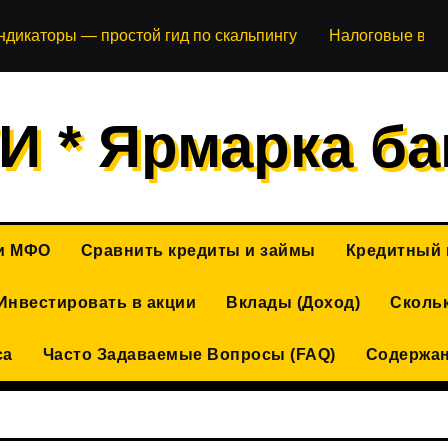
 индикаторы — простой гид по скальпингу
Налоговые вычет
И * Ярмарка ба
 и МФО
Сравнить кредиты и займы
Кредитный 
Инвестировать в акции
Вклады (Доход)
Скольк
са
Часто Задаваемые Вопросы (FAQ)
Содержа