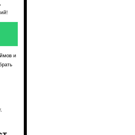
,
гий!
аймов и
брать
.
ст