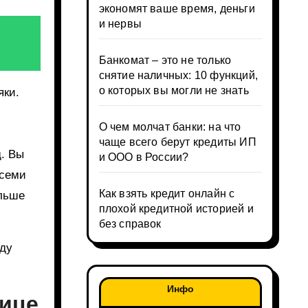
экономят ваше время, деньги
и нервы
Банкомат – это не только
снятие наличных: 10 функций,
о которых вы могли не знать
яки.
О чем молчат банки: на что
чаще всего берут кредиты ИП
д. Вы
и ООО в России?
всеми
Как взять кредит онлайн с
ольше
плохой кредитной историей и
без справок
жду
Инфо
лице