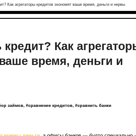
дит? Как агрегаторы кредитов экономят ваше время, деньги и нервы
ь кредит? Как агрегатор
ваше время, деньги и
бор займов
, #
сравнение кредитов
, #
сравнить банки
о нужны деньги
, а офисы банков — будто специально