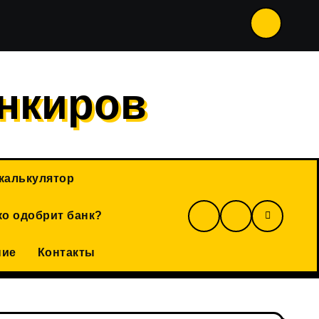
ы в 2026 году: какие изменения вступили в силу и как на 
нкиров
калькулятор
о одобрит банк?
ние
Контакты