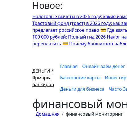
Новое:
Перейти
к
Налоговые вычеты в 2026 году: какие изм
содержимому
Трастовый фонд (траст) в 2026 году: как 
предлагает российское право
💳 Где взят
100 000 рублей: Полный гид 2026
Налог на
переплатить
💳 Почему банк может забло
Главная
Онлайн заём денег
ДЕНЬГИ *
Ярмарка
Банковские карты
Инвестир
банкиров
Деньги для бизнеса
Часто З
финансовый мон
Домашняя
финансовый мониторинг