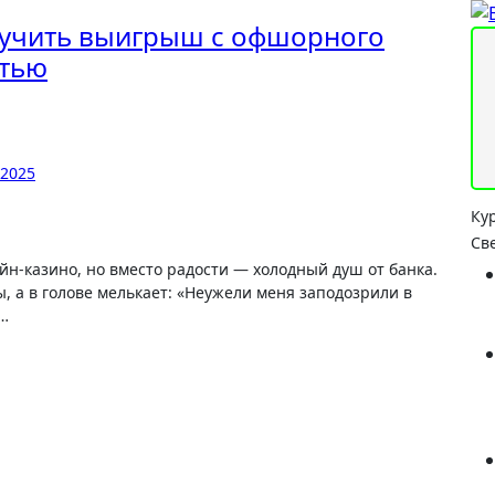
олучить выигрыш с офшорного
атью
.2025
Ку
Св
йн-казино, но вместо радости — холодный душ от банка.
, а в голове мелькает: «Неужели меня заподозрили в
к…