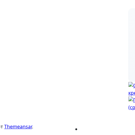
от
Themeansar
.