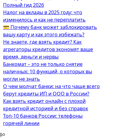
Полный гид 2026
Налог на вклады в 2025 году: что
изменилось и как не переплатить
💳 Почему банк может заблокировать
вашу карту и как этого избежать?
Не знаете, где взять кредит? Как
агрегаторы кредитов экономят ваше
время, деньги и нервы
Банкомат – это не только снятие
наличных: 10 функций, о которых вы
могли не знать
О чем молчат банки: на что чаще всего
берут кредиты ИП и ООО в России?
Как взять кредит онлайн с плохой
кредитной историей и без справок
Топ-10 банков России: телефоны
горячей линии
фо