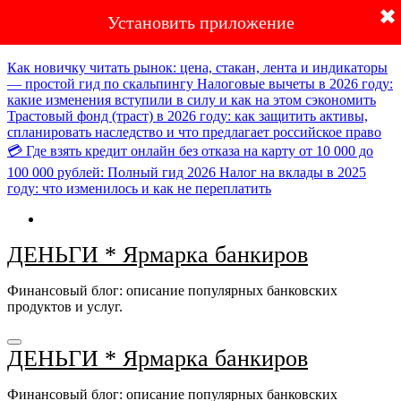
✖
Установить приложение
Перейти
Новое:
к
содержимому
Как новичку читать рынок: цена, стакан, лента и индикаторы
— простой гид по скальпингу
Налоговые вычеты в 2026 году:
какие изменения вступили в силу и как на этом сэкономить
Трастовый фонд (траст) в 2026 году: как защитить активы,
спланировать наследство и что предлагает российское право
💳 Где взять кредит онлайн без отказа на карту от 10 000 до
100 000 рублей: Полный гид 2026
Налог на вклады в 2025
году: что изменилось и как не переплатить
ДЕНЬГИ * Ярмарка банкиров
Финансовый блог: описание популярных банковских
продуктов и услуг.
ДЕНЬГИ * Ярмарка банкиров
Финансовый блог: описание популярных банковских