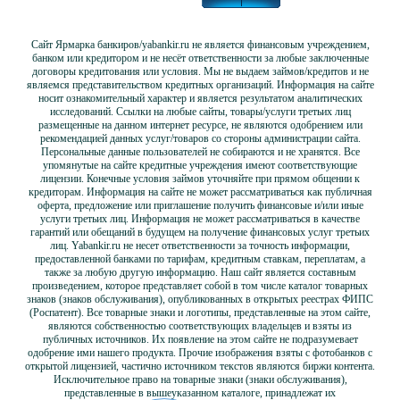
Сайт Ярмарка банкиров/yabankir.ru не является финансовым учреждением,
банком или кредитором и не несёт ответственности за любые заключенные
договоры кредитования или условия. Мы не выдаем займов/кредитов и не
являемся представительством кредитных организаций. Информация на сайте
носит ознакомительный характер и является результатом аналитических
исследований. Ссылки на любые сайты, товары/услуги третьих лиц
размещенные на данном интернет ресурсе, не являются одобрением или
рекомендацией данных услуг/товаров со стороны администрации сайта.
Персональные данные пользователей не собираются и не хранятся. Все
упомянутые на сайте кредитные учреждения имеют соответствующие
лицензии. Конечные условия займов уточняйте при прямом общении к
кредиторам. Информация на сайте не может рассматриваться как публичная
оферта, предложение или приглашение получить финансовые и/или иные
услуги третьих лиц. Информация не может рассматриваться в качестве
гарантий или обещаний в будущем на получение финансовых услуг третьих
лиц. Yabankir.ru не несет ответственности за точность информации,
предоставленной банками по тарифам, кредитным ставкам, переплатам, а
также за любую другую информацию. Наш сайт является составным
произведением, которое представляет собой в том числе каталог товарных
знаков (знаков обслуживания), опубликованных в открытых реестрах ФИПС
(Роспатент). Все товарные знаки и логотипы, представленные на этом сайте,
являются собственностью соответствующих владельцев и взяты из
публичных источников. Их появление на этом сайте не подразумевает
одобрение ими нашего продукта. Прочие изображения взяты с фотобанков с
открытой лицензией, частично источником текстов являются биржи контента.
Исключительное право на товарные знаки (знаки обслуживания),
представленные в вышеуказанном каталоге, принадлежат их