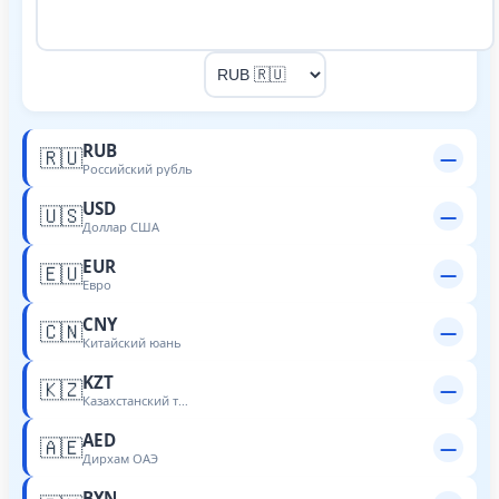
RUB
🇷🇺
—
Российский рубль
USD
🇺🇸
—
Доллар США
EUR
🇪🇺
—
Евро
CNY
🇨🇳
—
Китайский юань
KZT
🇰🇿
—
Казахстанский тенге
AED
🇦🇪
—
Дирхам ОАЭ
BYN