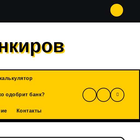
д (траст) в 2026 году: как защитить активы, спланировать 
нкиров
калькулятор
о одобрит банк?
ние
Контакты