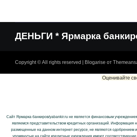
ДЕНЬГИ * Ярмарка банкир
Copyright © All rights reserved
|
Blogarise
от
Themeans
Оценивайте св
Сайт Ярмарка банкиров/yabankir.ru не является финансовым учреждением
являемся представительством кредитных организаций. Информация на
размещенные на данном интернет ресурсе, не являются одобрением и
упомянутые на сайте кредитные учреждения имеют соответствующие 