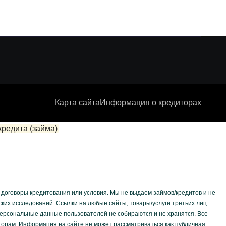
Карта сайта
Информация о кредиторах
редита (займа)
 договоры кредитования или условия. Мы не выдаем займов/кредитов и не
их исследований. Ссылки на любые сайты, товары/услуги третьих лиц
ерсональные данные пользователей не собираются и не хранятся. Все
орам. Информация на сайте не может рассматриваться как публичная