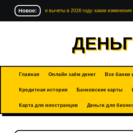
Перейти
Новое:
Налоговые вычеты в 2026 году: какие изменения 
к
содержимому
ДЕНЬГ
Главная
Онлайн заём денег
Все банки
Кредитная история
Банковские карты
Карта для иностранцев
Деньги для бизне