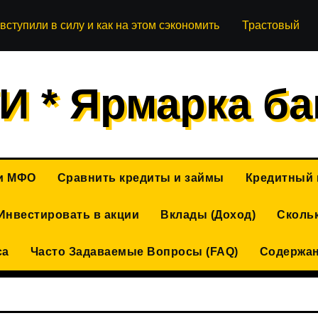
вступили в силу и как на этом сэкономить
Трастовый фон
И * Ярмарка ба
 и МФО
Сравнить кредиты и займы
Кредитный 
Инвестировать в акции
Вклады (Доход)
Скольк
са
Часто Задаваемые Вопросы (FAQ)
Содержа