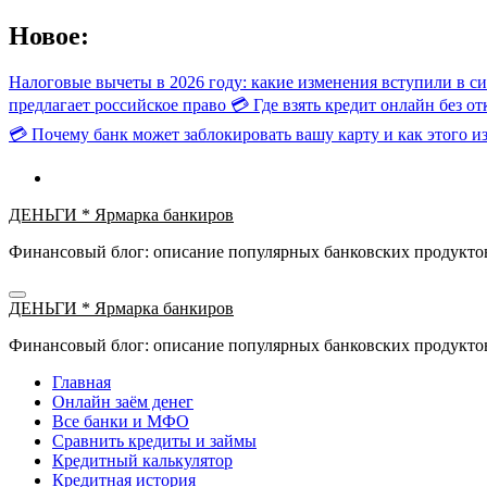
Перейти
Новое:
к
содержимому
Налоговые вычеты в 2026 году: какие изменения вступили в си
предлагает российское право
💳 Где взять кредит онлайн без от
💳 Почему банк может заблокировать вашу карту и как этого и
ДЕНЬГИ * Ярмарка банкиров
Финансовый блог: описание популярных банковских продуктов
ДЕНЬГИ * Ярмарка банкиров
Финансовый блог: описание популярных банковских продуктов
Главная
Онлайн заём денег
Все банки и МФО
Сравнить кредиты и займы
Кредитный калькулятор
Кредитная история