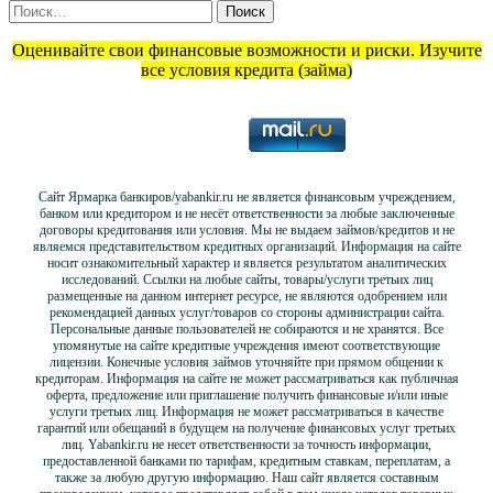
Найти:
Оценивайте свои финансовые возможности и риски. Изучите
все условия кредита (займа)
Сайт Ярмарка банкиров/yabankir.ru не является финансовым учреждением,
банком или кредитором и не несёт ответственности за любые заключенные
договоры кредитования или условия. Мы не выдаем займов/кредитов и не
являемся представительством кредитных организаций. Информация на сайте
носит ознакомительный характер и является результатом аналитических
исследований. Ссылки на любые сайты, товары/услуги третьих лиц
размещенные на данном интернет ресурсе, не являются одобрением или
рекомендацией данных услуг/товаров со стороны администрации сайта.
Персональные данные пользователей не собираются и не хранятся. Все
упомянутые на сайте кредитные учреждения имеют соответствующие
лицензии. Конечные условия займов уточняйте при прямом общении к
кредиторам. Информация на сайте не может рассматриваться как публичная
оферта, предложение или приглашение получить финансовые и/или иные
услуги третьих лиц. Информация не может рассматриваться в качестве
гарантий или обещаний в будущем на получение финансовых услуг третьих
лиц. Yabankir.ru не несет ответственности за точность информации,
предоставленной банками по тарифам, кредитным ставкам, переплатам, а
также за любую другую информацию. Наш сайт является составным