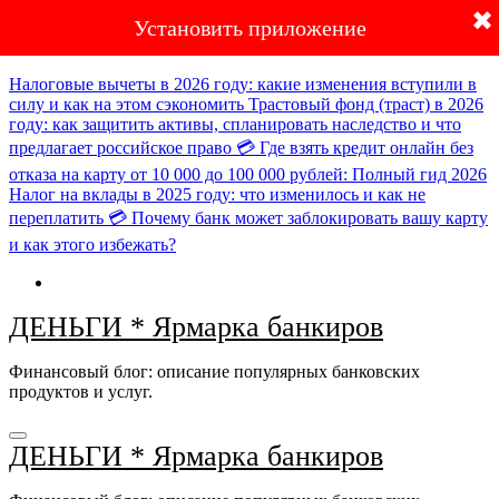
✖
Установить приложение
Перейти
Новое:
к
содержимому
Налоговые вычеты в 2026 году: какие изменения вступили в
силу и как на этом сэкономить
Трастовый фонд (траст) в 2026
году: как защитить активы, спланировать наследство и что
предлагает российское право
💳 Где взять кредит онлайн без
отказа на карту от 10 000 до 100 000 рублей: Полный гид 2026
Налог на вклады в 2025 году: что изменилось и как не
переплатить
💳 Почему банк может заблокировать вашу карту
и как этого избежать?
ДЕНЬГИ * Ярмарка банкиров
Финансовый блог: описание популярных банковских
продуктов и услуг.
ДЕНЬГИ * Ярмарка банкиров