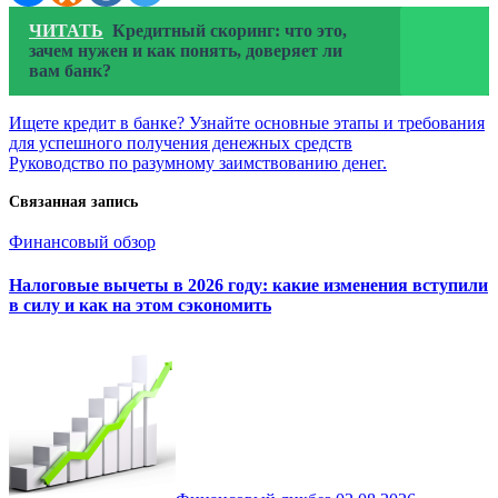
ЧИТАТЬ
Кредитный скоринг: что это,
зачем нужен и как понять, доверяет ли
вам банк?
Навигация
Ищете кредит в банке? Узнайте основные этапы и требования
для успешного получения денежных средств
по
Руководство по разумному заимствованию денег.
записям
Связанная запись
Финансовый обзор
Налоговые вычеты в 2026 году: какие изменения вступили
в силу и как на этом сэкономить