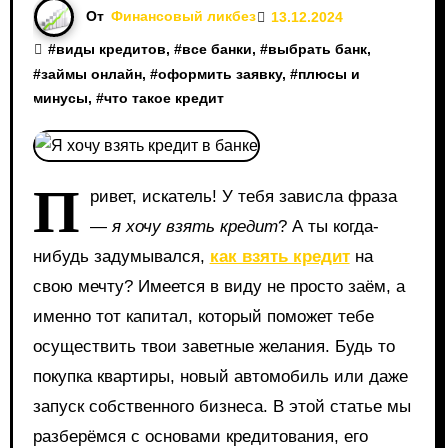
От
Финансовый ликбез
13.12.2024
#
виды кредитов
, #
все банки
, #
выбрать банк
,
#
займы онлайн
, #
оформить заявку
, #
плюсы и
минусы
, #
что такое кредит
П
ривет, искатель! У тебя зависла фраза
—
я хочу взять кредит
? А ты когда-
нибудь задумывался,
как взять кредит
на
свою мечту? Имеется в виду не просто заём, а
именно тот капитал, который поможет тебе
осуществить твои заветные желания. Будь то
покупка квартиры, новый автомобиль или даже
запуск собственного бизнеса. В этой статье мы
разберёмся с основами кредитования, его