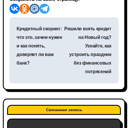
Н
Кредитный скоринг:
Решили взять кредит
а
что это, зачем нужен
на Новый год?
в
и как понять,
Узнайте, как
доверяет ли вам
устроить праздник
и
банк?
без финансовых
г
потрясений
а
ц
и
Связанная запись
я