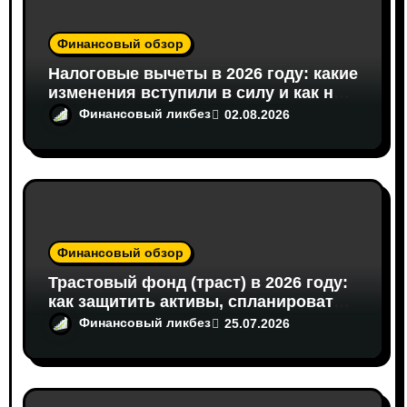
п
о
Финансовый обзор
з
Налоговые вычеты в 2026 году: какие
изменения вступили в силу и как на
а
этом сэкономить
Финансовый ликбез
02.08.2026
п
и
с
я
Финансовый обзор
Трастовый фонд (траст) в 2026 году:
м
как защитить активы, спланировать
наследство и что предлагает
Финансовый ликбез
25.07.2026
российское право