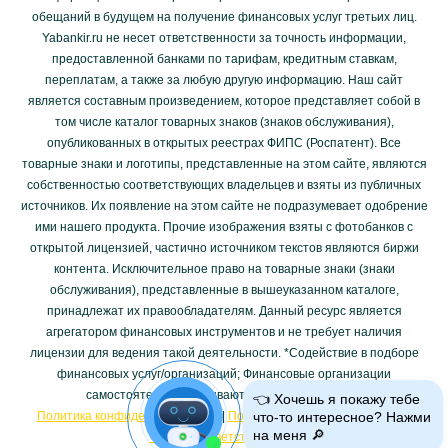
обещаний в будущем на получение финансовых услуг третьих лиц.
Yabankir.ru не несет ответственности за точность информации,
предоставленной банками по тарифам, кредитным ставкам,
переплатам, а также за любую другую информацию. Наш сайт
является составным произведением, которое представляет собой в
том числе каталог товарных знаков (знаков обслуживания),
опубликованных в открытых реестрах ФИПС (Роспатент). Все
товарные знаки и логотипы, представленные на этом сайте, являются
собственностью соответствующих владельцев и взяты из публичных
источников. Их появление на этом сайте не подразумевает одобрение
ими нашего продукта. Прочие изображения взяты с фотобанков с
открытой лицензией, частично источником текстов являются биржи
контента. Исключительное право на товарные знаки (знаки
обслуживания), представленные в вышеуказанном каталоге,
принадлежат их правообладателям. Данный ресурс является
агрегатором финансовых инструментов и не требует наличия
лицензии для ведения такой деятельности. *Cодействие в подборе
финансовых услуг/организаций; Финансовые организации
самостоятельно оказывают финансовые услуги.
👈 Хочешь я покажу тебе
что-то интересное? Нажми
Политика конфиденциальности
|
Пользовательское соглашение
|
на меня 🔎
Отказ от ответственности