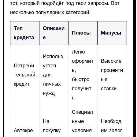
тот, который подойдёт под твои запросы. Вот
несколько популярных категорий:
Тип
Описани
Плюсы
Минусы
кредита
е
Легко
Использ
оформит
Высокие
Потреби
уется
ь,
процентн
тельский
для
быстро
ые
кредит
личных
получит
ставки
нужд
ь
Специал
На
ьные
Необход
Автокре
покупку
условия
им залог